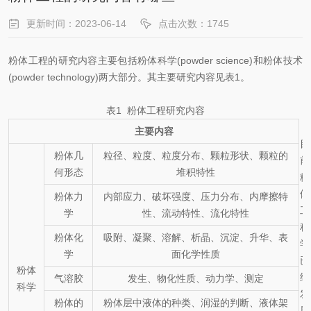
更新时间：2023-06-14
点击次数：1745
粉体工程的研究内容主要包括粉体科学(powder science)和粉体技术
(powder technology)两大部分。其主要研究内容见表1。
表1 粉体工程研究内容
主要内容
目
粉体几
粒径、粒度、粒度分布、颗粒形状、颗粒的
前
何形态
堆积特性
粉
体
粉体力
内部应力、破坏强度、压力分布、内摩擦特
工
学
性、流动特性、流化特性
程
粉体化
吸附、凝聚、溶解、析晶、沉淀、升华、表
学
学
面化学性质
已
粉体
经
气溶胶
发生、物化性质、动力学、测定
科学
发
粉体的
粉体层中液体的种类、润湿的判断、液体架
展