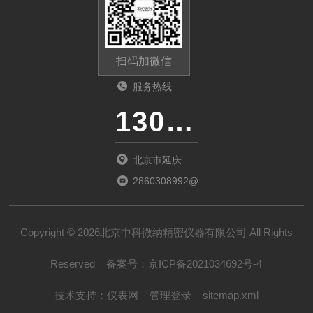
扫码加微信
服务热线
13011285763
北京市延庆区
中关村延庆园
2860308992@qq.com
东环路2号楼
1066室
Copyright © 2026北京中科微纳精密仪器有限公司 All Rights
Reserved
备案号：
京ICP备2021034692号-4
技术支持：
仪表网
管理登录
sitemap.xml