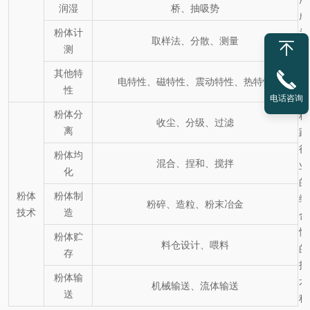
润湿
桥、抽吸势
成
粉体计
为
取样法、分散、测量
测
一
门
其他特
电特性、磁特性、震动特性、热特性
跨
性
学
电话咨询
粉体分
科
收尘、分级、过滤
离
跨
行
粉体均
混合、捏和、搅拌
业
化
的
粉体
粉体制
综
粉碎、造粒、粉末冶金
技术
造
合
性
粉体贮
料仓设计、喂料
的
存
技
粉体输
术
机械输送、流体输送
送
科