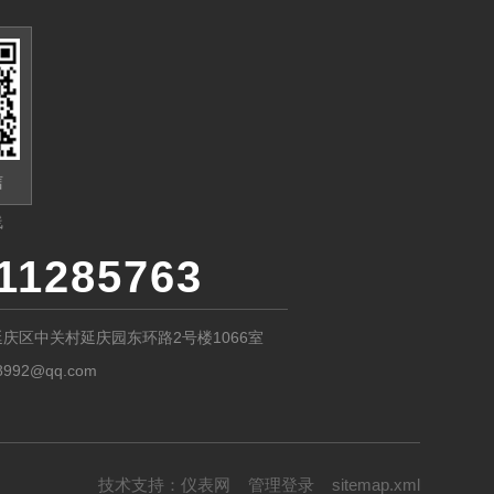
信
线
11285763
庆区中关村延庆园东环路2号楼1066室
8992@qq.com
技术支持：
仪表网
管理登录
sitemap.xml