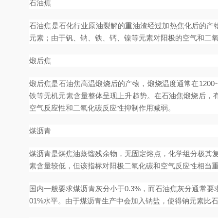
石油焦
石油焦是石化行业原油裂解的重油渣经过加热焦化后的产物
元素；由于钒、钠、铁、钙、镍等元素对阳极的空气和二
煅后焦
煅后焦是石油焦高温煅烧后的产物，煅烧温度通常在120
铁等无机元素含量整体呈现上升趋势。在石油焦煅烧后，
空气反应性和二氧化碳反应性抑制作用减弱。
煤沥青
煤沥青是煤焦油蒸馏残余物，无固定熔点，化学组分极其复
素含量较低，但该指标对阳极二氧化碳和空气反应性相当
国内一般要求煤沥青灰分小于0.3%，而石油焦灰分通常要求
01%水平。由于煤沥青生产中会加入钠盐，使得钠元素比石