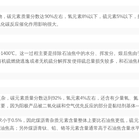
，碳元素质量分数达90%左右，氢元素8%以下，硫元素5%以下，挥
氧化碳反应催化作用影响很大。
0~1400℃。这一过程主要是排除石油焦中的水分、挥发分。煅后焦
有机硫燃烧逃逸或者无机硫分解挥发使得硫总量损失较多，和石油焦
杂，碳元素质量分数达到92%，氢元素4%左右，还含有少量氧、
重要，因为阳极产品被二氧化碳和空气优先反应的部分是黏结剂基体
小于0.5%，因此煤沥青杂质元素含量整体上要比石油焦更低，硫元素通常
油焦高；另外煤沥青钛、铅、铬等元素含量通常高于石油焦含量水平，