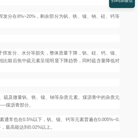
扫码加微信
发分在8%~20%，剩余部分为钒、铁、镍、钠、硅、钙等
由于挥发分、水分等损失，整体质量下降，钒、硅、钙、镍、
相比煅后焦中硫元素呈现明显下降趋势，同时硫含量降低对
氮、硫及微量钒、铁、镍、钠等杂质元素。煤沥青中的杂质元
——煤沥青部分。
也在0.5%以下，钒、镍、钙等元素普遍在0.005%~0.
最高能达到0.02%以上。