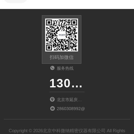
扫码加微信
服务热线
13011285763
北京市延庆区
中关村延庆园
2860308992@qq.com
东环路2号楼
1066室
Copyright © 2026北京中科微纳精密仪器有限公司 All Rights