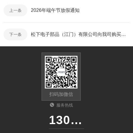
2026年端午节放假通知
上一条
松下电子部品（江门）有限公司向我司购买薄膜弱点测试仪
下一条
扫码加微信
服务热线
13011285763