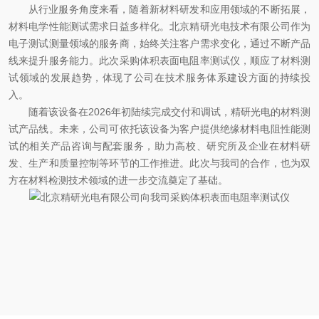
从行业服务角度来看，随着新材料研发和应用领域的不断拓展，
材料电学性能测试需求日益多样化。北京精研光电技术有限公司作为
电子测试测量领域的服务商，始终关注客户需求变化，通过不断产品
线来提升服务能力。此次采购体积表面电阻率测试仪，顺应了材料测
试领域的发展趋势，体现了公司在技术服务体系建设方面的持续投
入。
随着该设备在2026年初陆续完成交付和调试，精研光电的材料测
试产品线。未来，公司可依托该设备为客户提供绝缘材料电阻性能测
试的相关产品咨询与配套服务，助力高校、研究所及企业在材料研
发、生产和质量控制等环节的工作推进。此次与我司的合作，也为双
方在材料检测技术领域的进一步交流奠定了基础。