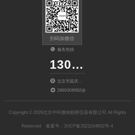
扫码加微信
服务热线
13011285763
北京市延庆区
中关村延庆园
2860308992@qq.com
东环路2号楼
1066室
Copyright © 2026北京中科微纳精密仪器有限公司 All Rights
Reserved
备案号：
京ICP备2021034692号-4