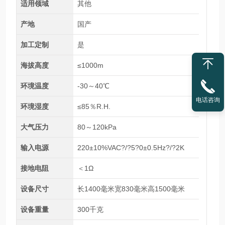
适用领域
其他
产地
国产
加工定制
是
海拔高度
≤1000m
环境温度
-30～40℃
电话咨询
环境湿度
≤85％R.H.
大气压力
80～120kPa
输入电源
220±10%VAC?/?5?0±0.5Hz?/?2K
接地电阻
＜1Ω
设备尺寸
长1400毫米宽830毫米高1500毫米
设备重量
300千克