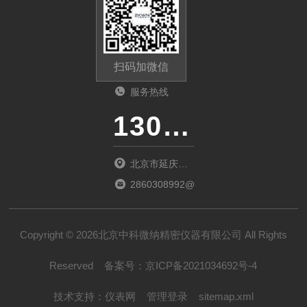
扫码加微信
服务热线
13011285763
北京市延庆区
中关村延庆园
2860308992@qq.com
东环路2号楼
1066室
Copyright © 2026北京中科微纳精密仪器有限公司 All Rights
Reserved
备案号：
京ICP备2021034692号-4
技术支持：
仪表网
管理登录
sitemap.xml