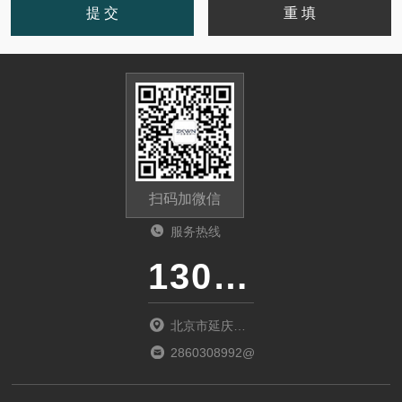
扫码加微信
服务热线
13011285763
北京市延庆区
中关村延庆园
2860308992@qq.com
东环路2号楼