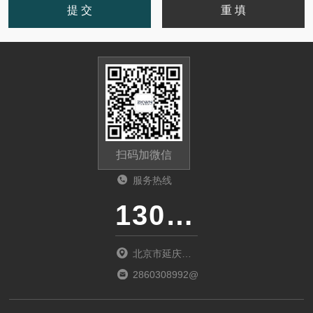
扫码加微信
服务热线
13011285763
北京市延庆区
中关村延庆园
2860308992@qq.com
东环路2号楼