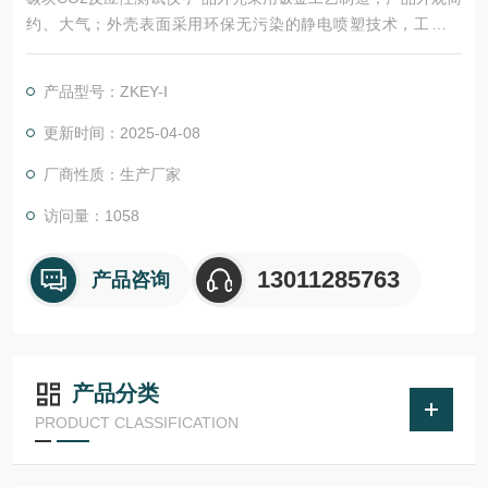
约、大气；外壳表面采用环保无污染的静电喷塑技术，工艺精
制，耐磨，耐腐蚀。该仪器所用仪表及其控制元件均严格测试，
确保各项数据稳定，准确、可靠。采用可编程序逻辑控制器（PL
产品型号：ZKEY-I
C）控制，实验过程和数据全智能化处理；通过软件可实现远程
监控和数据分析。便捷的人机交互界面、高精度，智能化的测量
更新时间：2025-04-08
技术，助力提升企业产品测量效率。
厂商性质：生产厂家
访问量：1058
13011285763
产品咨询
产品分类
PRODUCT CLASSIFICATION