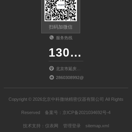
扫码加微信
服务热线
13011285763
北京市延庆区
中关村延庆园
2860308992@qq.com
东环路2号楼
1066室
Copyright © 2026北京中科微纳精密仪器有限公司 All Rights
Reserved
备案号：
京ICP备2021034692号-4
技术支持：
仪表网
管理登录
sitemap.xml