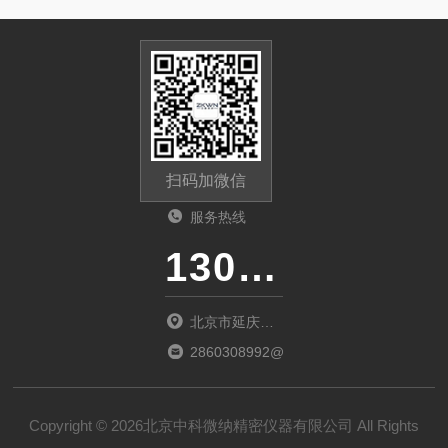
扫码加微信
服务热线
13011285763
北京市延庆区
中关村延庆园
2860308992@qq.com
东环路2号楼
1066室
Copyright © 2026北京中科微纳精密仪器有限公司 All Rights