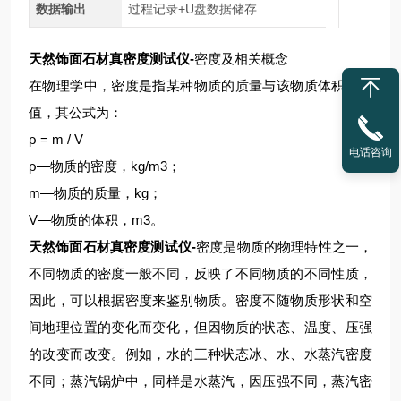
数据输出
过程记录+U盘数据储存
天然饰面石材真密度测试仪
-
密度及相关概念
在物理学中，密度是指某种物质的质量与该物质体积的比
值，其公式为：
ρ = m / V
电话咨询
ρ—物质的密度，kg/m3；
m—物质的质量，kg；
V—物质的体积，m3。
天然饰面石材真密度测试仪-
密度是物质的物理特性之一，
不同物质的密度一般不同，反映了不同物质的不同性质，
因此，可以根据密度来鉴别物质。密度不随物质形状和空
间地理位置的变化而变化，但因物质的状态、温度、压强
的改变而改变。例如，水的三种状态冰、水、水蒸汽密度
不同；蒸汽锅炉中，同样是水蒸汽，因压强不同，蒸汽密