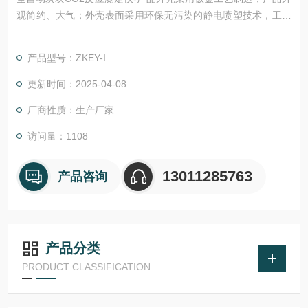
观简约、大气；外壳表面采用环保无污染的静电喷塑技术，工艺
精制，耐磨，耐腐蚀。该仪器所用仪表及其控制元件均严格测
试，确保各项数据稳定，准确、可靠。采用可编程序逻辑控制器
产品型号：ZKEY-I
（PLC）控制，实验过程和数据全智能化处理；通过软件可实现
远程监控和数据分析。便捷的人机交互界面、高精度，智能化的
更新时间：2025-04-08
测量技术，助力提升企业产品测量效率。
厂商性质：生产厂家
访问量：1108
13011285763
产品咨询
产品分类
PRODUCT CLASSIFICATION