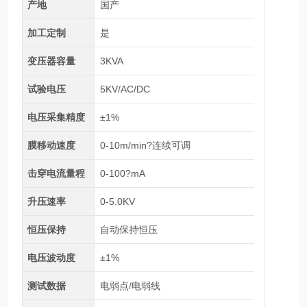
产地
国产
加工定制
是
变压器容量
3KVA
试验电压
5KV/AC/DC
电压采集精度
±1%
膜移动速度
0-10m/min?连续可调
击穿电流量程
0-100?mA
升压速率
0-5.0KV
恒压保持
自动保持恒压
电压波动度
±1%
测试数据
电弱点/电弱线