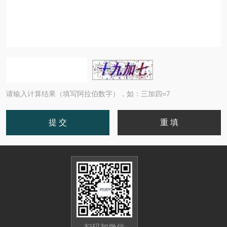
请输入计算结果（填写阿拉伯数字），如：三加四=7