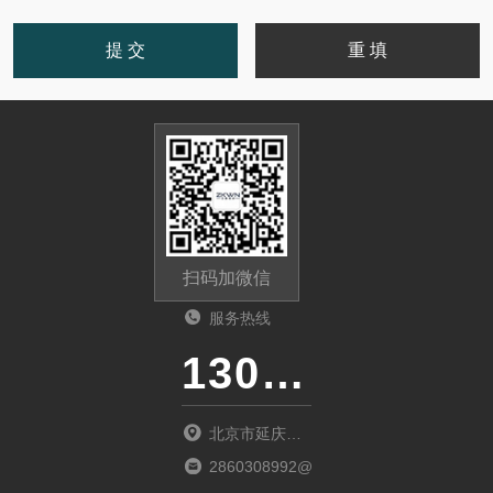
扫码加微信
服务热线
13011285763
北京市延庆区
中关村延庆园
2860308992@qq.com