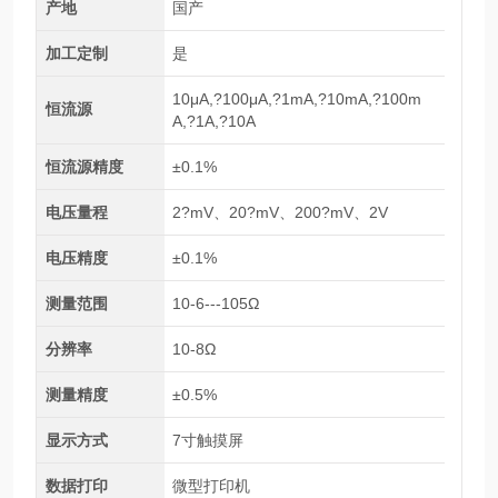
产地
国产
加工定制
是
10μA,?100μA,?1mA,?10mA,?100m
恒流源
A,?1A,?10A
恒流源精度
±0.1%
电压量程
2?mV、20?mV、200?mV、2V
电压精度
±0.1%
测量范围
10-6---105Ω
分辨率
10-8Ω
测量精度
±0.5%
显示方式
7寸触摸屏
数据打印
微型打印机