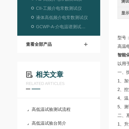
测
CII-工频介电常数测试仪
显
液体高低频介电常数测试仪
GCWP-A-介电温谱测试系统
型号：
查看全部产品
高温
智能
以用
一、
相关文章
1、
RELATED ARTICLES
2、控
4、温
5、
高低温试验测试流程
二、
高低温试验台简介
1、