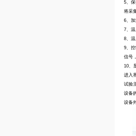
5、
将采
6、
7、
8、
9、
信号
10
进入
试验
设备
设备