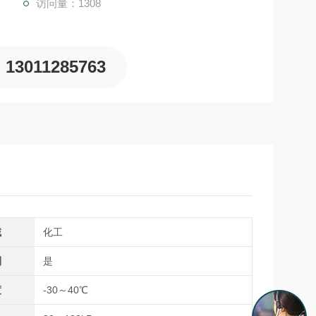
访问量：1308
13011285763
域
化工
制
是
度
-30～40℃