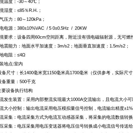
境温度：-30～40℃；
境湿度：≤85％R.H.；
气压力：80～120kPa；
电源：380±10%VAC / 5 0±0.5Hz / 20KW
环境要求：设备四周60cm空间距离，附近没有强电磁辐射源，无可
地震能力：地面水平加速度：3m/s2；地面垂直加速度：1.5m/s2；
地电阻：≤4Ω
装地点:室内
设备尺寸：长1400毫米宽1150毫米高1700毫米（仅供参考，实际
设备重量：500千克
主要设备执行结构
交流发生装置：采用内部整流实现最大1000A交流输出，且电流大小
电流大小控制：输出电流采用电压模拟量信号控制，电流输出精度±1%
电流采集：电流采集方式为电流互动感器采集，将采集的电流数值转换
电压采集：电压采集用电压变送器将电压信号转换成小电流信号传送给P