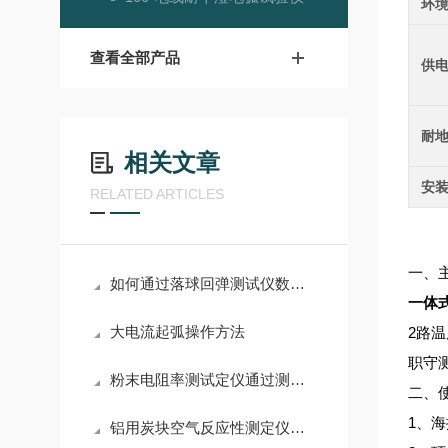
环
查看全部产品
供
耐
相关文章
安
RELATED ARTICLES
一、
如何通过落球回弹测试仪数据优化泡沫配方
一体
大电流起弧操作方法
2路
职守
粉末电阻率测试定仪通过测量可以确定其导电性和电磁干扰特性
二、
1、海
铝用炭块空气反应性测定仪简介