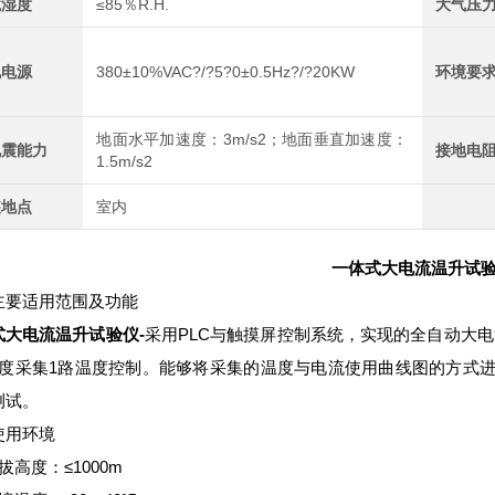
境湿度
≤85％R.H.
大气压
电电源
380±10%VAC?/?5?0±0.5Hz?/?20KW
环境要
地面水平加速度：3m/s2；地面垂直加速度：
地震能力
接地电
1.5m/s2
装地点
室内
一体式大电流温升试
主要适用范围及功能
式大电流温升试验仪
-
采用PLC与触摸屏控制系统，实现的全自动大电
温度采集1路温度控制。能够将采集的温度与电流使用曲线图的方式
测试。
使用环境
拔高度：≤1000m