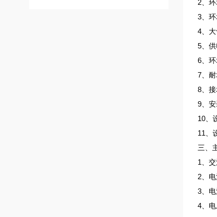
2、环
3、环
4、大
5、供电
6、
7、耐
8、接
9、安
10、
11、
三、
1、
2、
3、
4、