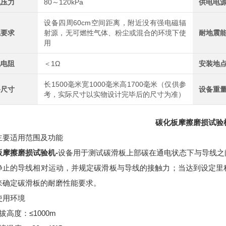
气压力
80～120kPa
供电电
设备四周60cm空间距离，附近没有强电磁辐
境要求
射源，无可燃性气体、粉尘或混合的环境下使
耐地震
用
地电阻
＜1Ω
安装地
长1500毫米宽1000毫米高1700毫米（仅供参
备尺寸
设备重
考，实际尺寸以实物设计完毕后的尺寸为准）
碳化板摩擦磨损试验
主要适用范围及功能
板摩擦磨损试验机-
设备用于测试碳滑板上部碳在通电状态下与导线之
静止的导线相对运动，并规定碳滑板与导线的接触力；当达到设定里
来确定碳滑板的耐磨性能要求。
使用环境
拔高度：≤1000m