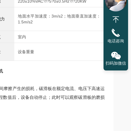
源
220±10%VAC?/?5?0±0.5Hz?/?20KW
地面水平加速度：3m/s2；地面垂直加速度：
能力
1.5m/s2
点
室内
电话咨询
量
设备重量
扫码加微信
机
间摩擦产生的损耗，碳滑板在额定电流、电压下高速运
程数值后，设备自动停止；此时可以观察碳滑板的磨损