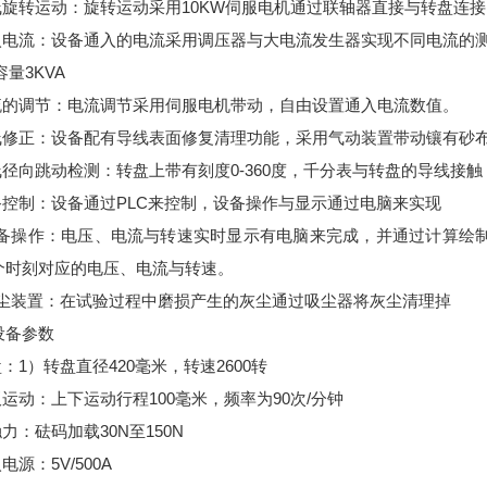
线旋转运动：旋转运动采用10KW伺服电机通过联轴器直接与转盘连接，
通入电流：设备通入的电流采用调压器与大电流发生器实现不同电流的测试
容量3KVA
电流的调节：电流调节采用伺服电机带动，自由设置通入电流数值。
导线修正：设备配有导线表面修复清理功能，采用气动装置带动镶有砂
导线径向跳动检测：转盘上带有刻度0-360度，千分表与转盘的导线
设备控制：设备通过PLC来控制，设备操作与显示通过电脑来实现
.设备操作：电压、电流与转速实时显示有电脑来完成，并通过计算绘制
个时刻对应的电压、电流与转速。
.吸尘装置：在试验过程中磨损产生的灰尘通过吸尘器将灰尘清理掉
设备参数
盘：1）转盘直径420毫米，转速2600转
板运动：上下运动行程100毫米，频率为90次/分钟
触力：砝码加载30N至150N
入电源：5V/500A