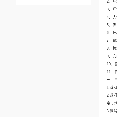
2、环
3、环
4、大
5、供电
6、
7、耐
8、接
9、安
10、
11、
三、
1.
2.
定，满
3.