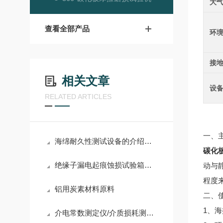
大
查看全部产品
环
接
相关文章
设
RELATED ARTICLES
一、
海绵耐久性测试设备的介绍及操作注意事项
碳化
绝缘子漏电起痕蚀损试验箱简介
动与
程度
铝用炭素材料原料
二、
1、海
​介电常数测定仪/介质损耗测试仪的工作原理及应用