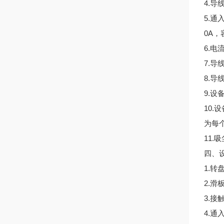
4.导
5.
0A，
6.
7.
8.
9.
10
为每
11
四、
1.转
2.滑
3.接
4.通