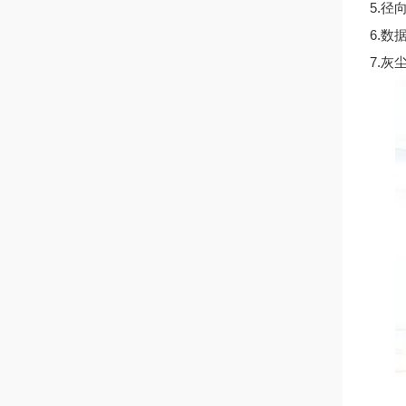
5.
6.数
7.灰