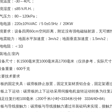
境温度：-30～40℃；
境湿度：≤85％R.H.；
气压力：80～120kPa；
电源：220±10%VAC / 5 0±0.5Hz / 20KW
环境要求：设备四周60cm空间距离，附近没有强电磁辐射源，无可
地震能力：地面水平加速度：3m/s2；地面垂直加速度：1.5m/s2；
地电阻：＜1Ω
装地点:室内
设备尺寸：长1500毫米宽1000毫米高1700毫米（仅供参考，实际
设备重量：600千克
主要技术要求
碳滑板的固定夹具：碳滑板静止放置，固定支架材质铝合金，固定架通
碳滑板上下运动：碳滑板的上下运动采用伺服电机旋转运动转换为往
足往复行程100毫米（200千米/小时≈3334米/分钟 3334/40≈84）
碳滑板与导线接触力：碳滑板与导线接触力通过吊装砝码来实现，接触力为