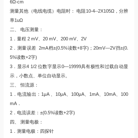
6Ω-cm
测量其他（电线电缆）电阻时： 电阻10-4--2X105Ω，分辨
率1uΩ
二、 电压测量：
1．量程 2 mV、20 mV、200 mV、2V
2．测量误差 2mA档±(0.5%读数+8字)；20mV—2V挡±(0.
5%读数+2字)
3．显示4 1/2 位数字显示0—19999具有极性和过载自动显
示，小数点、单位自动显示。
三、 恒流源：
1．电流输出：1μA 、10μA、100μA、1mA、10mA、100
mA．
2．电流误差：±(0.5%读数+2字)
四、 测量电极：
1．测量电极：四探针