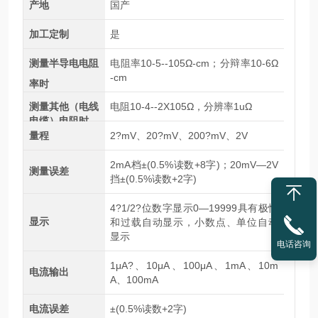
产地
国产
加工定制
是
测量半导电电阻
电阻率10-5--105Ω-cm；分辩率10-6Ω
-cm
率时
测量其他（电线
电阻10-4--2X105Ω，分辨率1uΩ
电缆）电阻时
量程
2?mV、20?mV、200?mV、2V
2mA档±(0.5%读数+8字)；20mV—2V
测量误差
挡±(0.5%读数+2字)
4?1/2?位数字显示0—19999具有极性
显示
和过载自动显示，小数点、单位自动
显示
电话咨询
1μA?、10μA、100μA、1mA、10m
电流输出
A、100mA
电流误差
±(0.5%读数+2字)