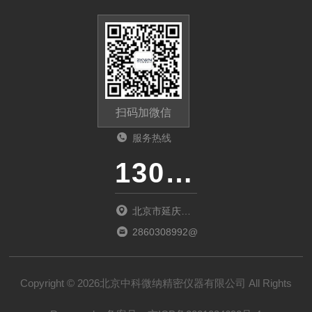
扫码加微信
服务热线
13011285763
北京市延庆区
中关村延庆园
2860308992@qq.com
东环路2号楼
1066室
Copyright © 2026北京中科微纳精密仪器有限公司 All Rights