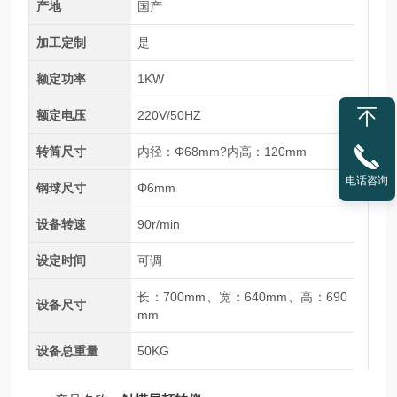
产地
国产
加工定制
是
额定功率
1KW
额定电压
220V/50HZ
转筒尺寸
内径：Φ68mm?内高：120mm
电话咨询
钢球尺寸
Φ6mm
设备转速
90r/min
设定时间
可调
长：700mm、宽：640mm、高：690
设备尺寸
mm
设备总重量
50KG