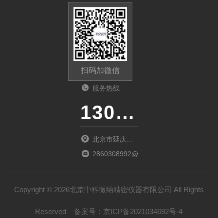
扫码加微信
服务热线
13011285763
北京市延庆区
中关村延庆园
2860308992@qq.com
东环路2号楼
1066室
Copyright © 2026北京中科微纳精密仪器有限公司 All Rights
Reserved
备案号：
京ICP备2021034692号-4