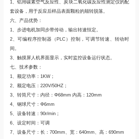
1、铝用碳素空气反应性、炭块二氧化碳反应性测定仪的配
套设备，用于反应后样品表面颗粒的颠转脱落。
六、产品优势：
1、步进电机加同步带传动，输出转速恒定。
2、可编程序控制器（PLC）控制，可调节转速、转动时
间。
3、触摸屏人机界面显示，实时监控设备运行状态。
七、技术参数：
1、额定功率：1KW；
2、额定电压：220V/50HZ；
3、转筒尺寸：内径：Φ68mm 内高：120mm
4、钢球尺寸：Φ6mm
5、设备转速：90r/min；
6、设定时间：可调
7、设备尺寸：长：700mm、宽：640mm、高：690mm