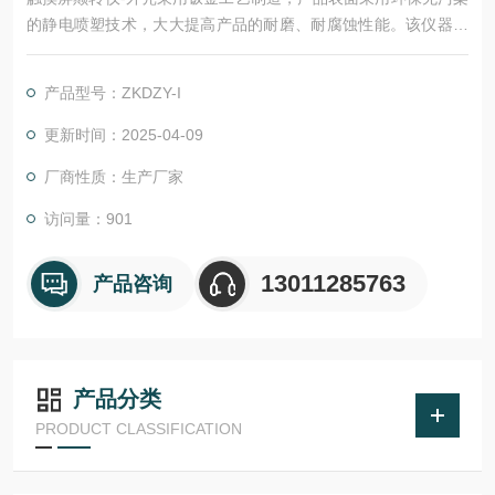
的静电喷塑技术，大大提高产品的耐磨、耐腐蚀性能。该仪器采
用步进电机加同步带传动，降低噪音、震动；采用可编程序逻辑
控制器（PLC）控制，保证输出转速恒定；通过人机交互界面，
产品型号：ZKDZY-I
直观显示仪器工作进程，从而大大提升企业产品测试效率。
更新时间：2025-04-09
厂商性质：生产厂家
访问量：901
13011285763
产品咨询
产品分类
PRODUCT CLASSIFICATION