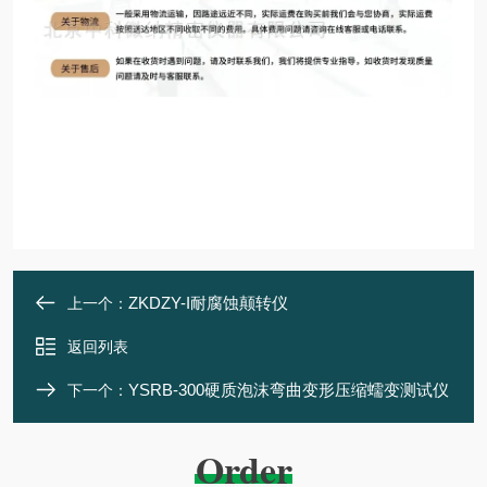
ZKDZY-I耐腐蚀颠转仪
上一个：
返回列表
YSRB-300硬质泡沫弯曲变形压缩蠕变测试仪
下一个：
Order