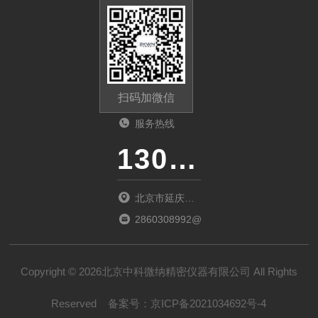
扫码加微信
服务热线
13011285763
北京市延庆区
中关村延庆园
2860308992@qq.com
东环路2号楼
1066室
Copyright © 2026北京中科微纳精密仪器有限公司 All Rights
Reserved
备案号：
京ICP备2021034692号-4