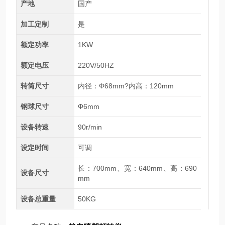
产地
国产
加工定制
是
额定功率
1KW
额定电压
220V/50HZ
转筒尺寸
内径：Φ68mm?内高：120mm
钢球尺寸
Φ6mm
设备转速
90r/min
设定时间
可调
长：700mm、宽：640mm、高：690
设备尺寸
mm
设备总重量
50KG