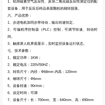
1、铝用碳素空气反应性、炭块二氧化碳反应性测定仪的配
套设备，用于反应后样品表面颗粒的颠转脱落。
六、产品优势：
1、步进电机加同步带传动，输出转速恒定。
2、可编程序控制器（PLC）控制，可调节转速、转动时
间。
3、触摸屏人机界面显示，实时监控设备运行状态。
七、技术参数：
1、额定功率：1KW；
2、额定电压：220V/50HZ；
3、转筒尺寸：内径：Φ68mm 内高：120mm
4、钢球尺寸：Φ6mm
5、设备转速：90r/min；
6、设定时间：可调
7、设备尺寸：长：700mm、宽：640mm、高：690mm