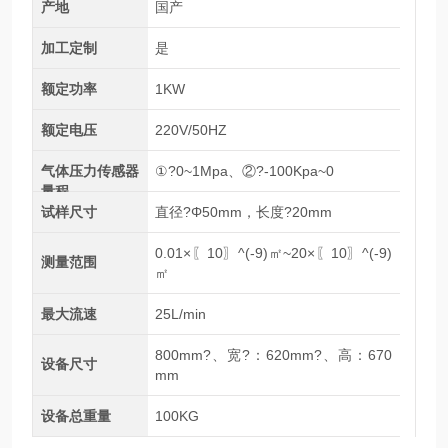
产地
国产
加工定制
是
额定功率
1KW
额定电压
220V/50HZ
气体压力传感器
①?0~1Mpa、②?-100Kpa~0
量程
试样尺寸
直径?Φ50mm，长度?20mm
0.01×〖10〗^(-9)㎡~20×〖10〗^(-9)
测量范围
㎡
最大流速
25L/min
800mm?、宽?：620mm?、高：670
设备尺寸
mm
设备总重量
100KG