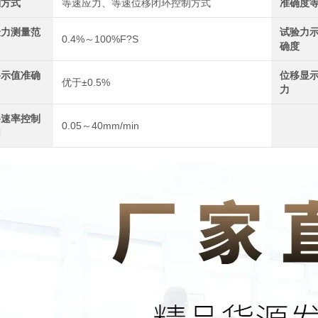
制方式
等速应力、等速位移闭环控制方式
准确度
验力测量范
试验力
0.4%～100%F?S
确度
移示值准确
位移显
优于±0.5%
力
移速率控制
0.05～40mm/min
围