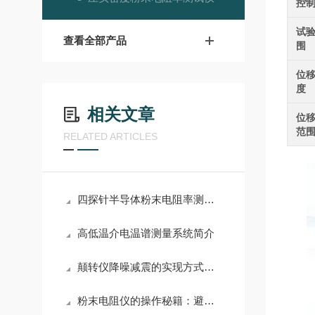
控
试
查看全部产品
围
位
度
相关文章
位
范
RELATED ARTICLES
四探针半导体粉末电阻率测试仪测试原理
高低温介电温谱测量系统简介
颠转仪降噪减震的实现方式：多种材料和技术综合运用
粉末电阻仪的操作秘籍：避免误差，提升效率