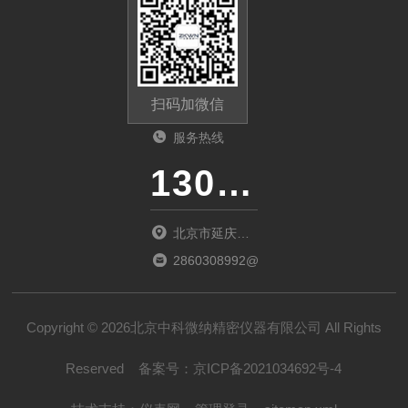
扫码加微信
服务热线
13011285763
北京市延庆区
中关村延庆园
2860308992@qq.com
东环路2号楼
1066室
Copyright © 2026北京中科微纳精密仪器有限公司 All Rights
Reserved
备案号：
京ICP备2021034692号-4