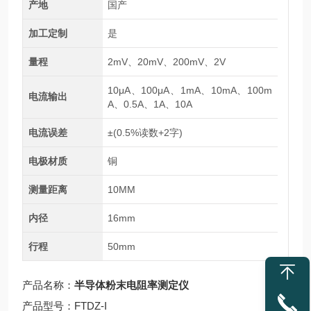
产地
国产
加工定制
是
量程
2mV、20mV、200mV、2V
10μA、100μA、1mA、10mA、100m
电流输出
A、0.5A、1A、10A
电流误差
±(0.5%读数+2字)
电极材质
铜
测量距离
10MM
内径
16mm
行程
50mm
产品名称：
半导体粉末电阻率测定仪
产品型号：FTDZ-I