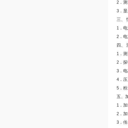
2．测
3．显
三、 
1．电
2．电
四、
1．
2．探
3．
4．压
5．粉末
五、
1．
2．
3．传