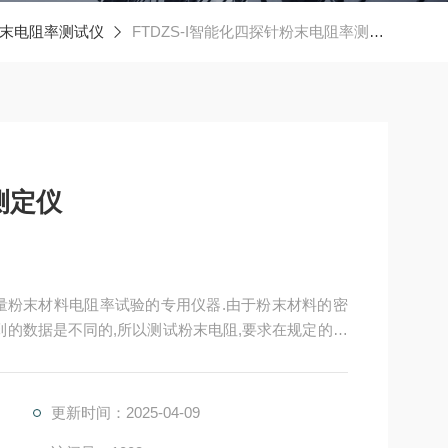
粉末电阻率测试仪
FTDZS-I智能化四探针粉末电阻率测定仪
测定仪
量粉末材料电阻率试验的专用仪器.由于粉末材料的密
到的数据是不同的,所以测试粉末电阻,要求在规定的压
对比.
更新时间：2025-04-09