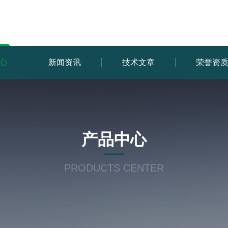
心
新闻资讯
技术文章
荣誉资
产品中心
PRODUCTS CENTER