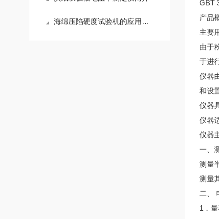
GBT
产品
海绵压陷硬度试验机的应用范围及工作原理
主要
由于
于进
仪器
和设
仪器
仪器
仪器
一、
测量半
测量其
二、
1．量程