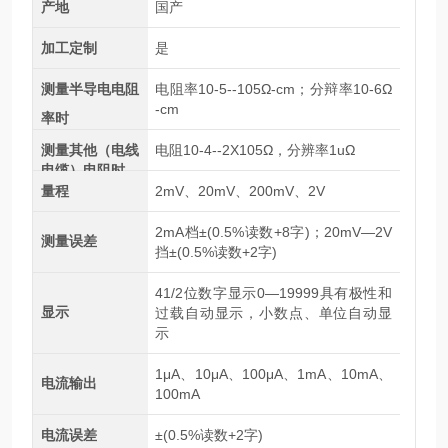
产地
国产
加工定制
是
测量半导电电阻
电阻率10-5--105Ω-cm；分辩率10-6Ω
-cm
率时
测量其他（电线
电阻10-4--2X105Ω，分辨率1uΩ
电缆）电阻时
量程
2mV、20mV、200mV、2V
2mA档±(0.5%读数+8字)；20mV—2V
测量误差
挡±(0.5%读数+2字)
41/2位数字显示0—19999具有极性和
显示
过载自动显示，小数点、单位自动显
示
1μA、10μA、100μA、1mA、10mA、
电流输出
100mA
电流误差
±(0.5%读数+2字)