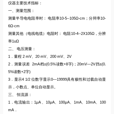
仪器主要技术指标：
一、测量范围：
测量半导电电阻率时： 电阻率10-5--105Ω-cm；分辩率10-
6Ω-cm
测量其他（电线电缆）电阻时： 电阻10-4--2X105Ω，分辨
率1uΩ
二、 电压测量：
1．量程 2 mV、20 mV、200 mV、2V
2．测量误差 2mA档±(0.5%读数+8字)；20mV—2V挡±(0.
5%读数+2字)
3．显示4 1/2 位数字显示0—19999具有极性和过载自动显
示，小数点、单位自动显示。
三、 恒流源：
1．电流输出：1μA 、10μA、100μA、1mA、10mA、100
mA．