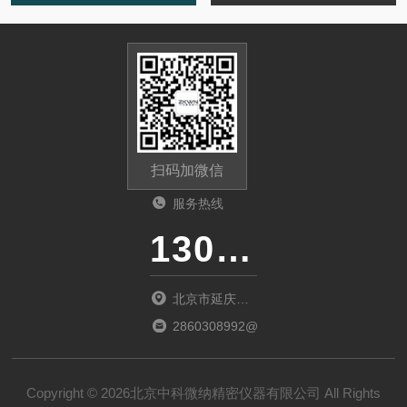
扫码加微信
服务热线
13011285763
北京市延庆区
中关村延庆园
2860308992@qq.com
东环路2号楼
1066室
Copyright © 2026北京中科微纳精密仪器有限公司 All Rights