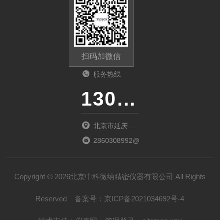
扫码加微信
服务热线
13011285763
北京市延庆区
中关村延庆园
2860308992@qq.com
东环路2号楼
1066室
Copyright © 2026北京中科微纳精密仪器有限公司 All Rights
Reserved
备案号：
京ICP备2021034692号-4