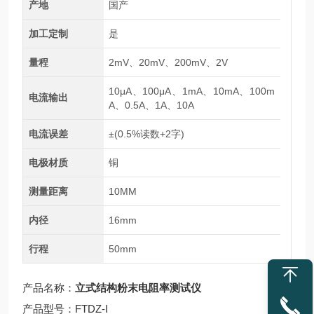
产地
国产
加工定制
是
量程
2mV、20mV、200mV、2V
10μA、100μA、1mA、10mA、100m
电流输出
A、0.5A、1A、10A
电流误差
±(0.5%读数+2字)
电极材质
铜
测量距离
10MM
内径
16mm
行程
50mm
产品名称：
立式结构粉末电阻率测试仪
产品型号：FTDZ-I