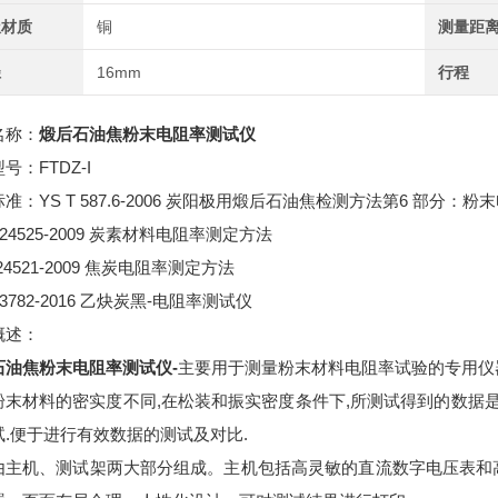
极材质
铜
测量距
径
16mm
行程
名称：
煅后石油焦粉末电阻率测试仪
号：FTDZ-I
准：YS T 587.6-2006 炭阳极用煅后石油焦检测方法第6 部分：粉末
T 24525-2009 炭素材料电阻率测定方法
 24521-2009 焦炭电阻率测定方法
T 3782-2016 乙炔炭黑-电阻率测试仪
概述：
石油焦粉末电阻率测试仪-
主要用于测量粉末材料电阻率试验的专用仪
粉末材料的密实度不同,在松装和振实密度条件下,所测试得到的数据是
试.便于进行有效数据的测试及对比.
由主机、测试架两大部分组成。主机包括高灵敏的直流数字电压表和