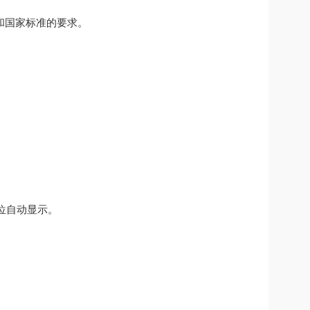
和国家标准的要求。
。
单位自动显示。