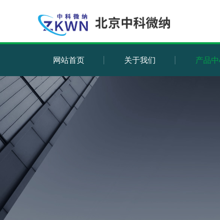
网站首页
关于我们
产品中