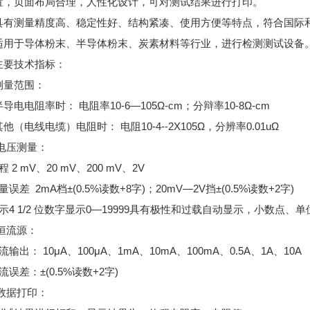
置，页面布局合理，人性化设计，可对测试结果进行打印。
具有测量精度高、稳定性好、结构紧凑、使用方便等特点，符合国际
适用于导体粉末、半导体粉末、炭素材料等行业，进行检测测试设备
主要技术指标：
测量范围：
导电电阻率时： 电阻率10-6—105Ω-cm；分辩率10-8Ω-cm
他（电线电缆）电阻时： 电阻10-4--2X105Ω，分辨率0.01uΩ
 电压测量：
 2 mV、20 mV、200 mV、2V
量误差 2mA档±(0.5%读数+8字)；20mV—2V挡±(0.5%读数+2字)
示4 1/2 位数字显示0—19999具有极性和过载自动显示，小数点、
恒流源：
流输出： 10μA、100μA、1mA、10mA、100mA、0.5A、1A、10A
流误差：±(0.5%读数+2字)
 数据打印：