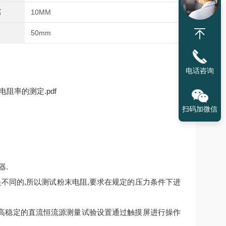
离
10MM
50mm
电话咨询
电阻率的测定.pdf
扫码加微信
器.
不同的,所以测试粉末电阻,要求在规定的压力条件下进
高稳定的直流恒流源测量试验设置通过触摸屏进行操作