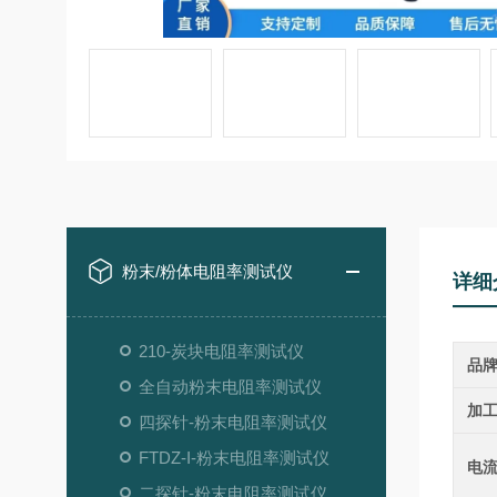
粉末/粉体电阻率测试仪
详细
210-炭块电阻率测试仪
品
全自动粉末电阻率测试仪
加
四探针-粉末电阻率测试仪
FTDZ-I-粉末电阻率测试仪
电
二探针-粉末电阻率测试仪