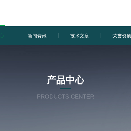
心
新闻资讯
技术文章
荣誉资
产品中心
PRODUCTS CENTER