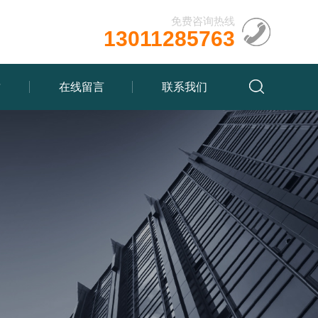
免费咨询热线
13011285763
质
在线留言
联系我们