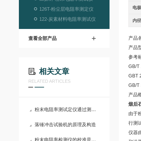
电
126T-粉尘层电阻率测定仪
122-炭素材料电阻率测试仪
内
产品
查看全部产品
产品型
参考标
GB/
相关文章
GBT
RELATED ARTICLES
GB/
产品
煅后
粉末电阻率测试定仪通过测量可以确定其导电性和电磁干扰特性
由于
行测
落锤冲击试验机的原理及构造
仪器
粉末电阻率检测仪的校准是为了确保测量结果的准确性和可靠性