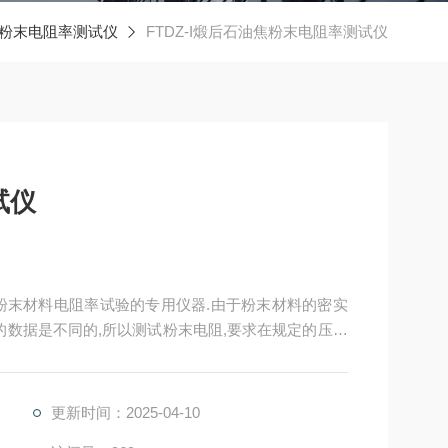
-I-粉末电阻率测试仪
FTDZ-I煅后石油焦粉末电阻率测试仪
试仪
粉末材料电阻率试验的专用仪器.由于粉末材料的密实
的数据是不同的,所以测试粉末电阻,要求在规定的压力
比.
更新时间：2025-04-10