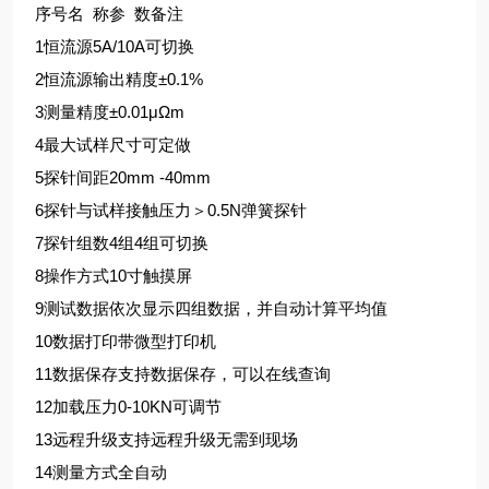
序号
名 称
参 数
备注
1
恒流源
5A/10A
可切换
2
恒流源输出精度
±0.1%
3
测量精度
±0.01μΩm
4
最大试样尺寸
可定做
5
探针间距
20mm -40mm
6
探针与试样接触压力
＞0.5N
弹簧探针
7
探针组数
4组
4组可切换
8
操作方式
10寸触摸屏
9
测试数据
依次显示四组数据，并自动计算平均值
10
数据打印
带微型打印机
11
数据保存
支持数据保存，可以在线查询
12
加载压力
0-10KN
可调节
13
远程升级
支持远程升级
无需到现场
14
测量方式
全自动