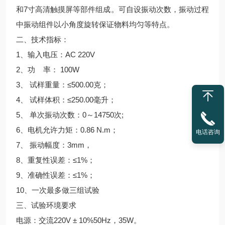
和7寸高清触摸屏等部件组成。可自设振动次数，振动过程
中振动组件以小角度旋转保证物料均匀等特点。
二、技术指标：
1、输入电压：AC 220V
2、功 率： 100W
3、 试样重量：≤500.00克；
4、 试样体积：≤250.00毫升；
5、 单次振动次数：0～14750次;
6、电机允许力矩：0.86 N.m；
电话咨询
7、 振动幅度：3mm，
8、重复性误差：≤1%；
9、准确性误差：≤1%；
10、一次最多做三组试验
三、试验环境要求
电源：交流220V ± 10%50Hz，35W。