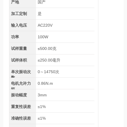
产地
国产
加工定制
是
输入电压
AC220V
功率
100W
试样重量
≤500.00克
试样体积
≤250.00毫升
单次振动次
0～14750次
数
电机允许力
0.86N.m
矩
振动幅度
3mm
重复性误差
≤1%
准确性误差
≤1%