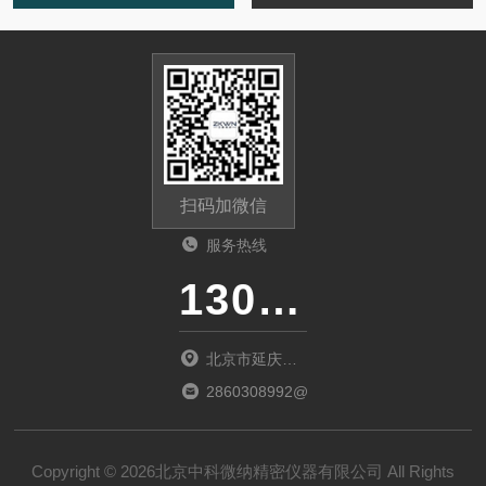
扫码加微信
服务热线
13011285763
北京市延庆区
中关村延庆园
2860308992@qq.com
东环路2号楼
1066室
Copyright © 2026北京中科微纳精密仪器有限公司 All Rights