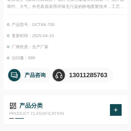
简约、大气；外壳表面采用环保无污染的静电喷塑技术，工艺精
制，耐磨，耐腐蚀。该仪器所用仪表及其控制元件均严格测试，
确保各项数据稳定，准确、可靠。采用可编程序逻辑控制器（PL
产品型号：GCTKK-700
C）控制，实验过程和数据全智能化处理；通过软件可实现远程
监控和数据分析。便捷的人机交互界面、高精度，智能化的测量
更新时间：2025-04-10
技术，助力提升企业产品测量效率。
厂商性质：生产厂家
访问量：999
13011285763
产品咨询
产品分类
PRODUCT CLASSIFICATION