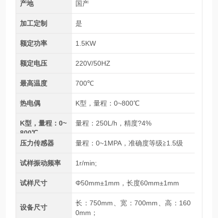
产地
国产
加工定制
是
额定功率
1.5KW
额定电压
220V/50HZ
最高温度
700℃
热电偶
K型，量程：0~800℃
K型，量程：0~
量程：250L/h，精度?4%
800℃
压力传感器
量程：0~1MPA，准确度等级≧1.5级
试样振动频率
1r/min;
试样尺寸
Φ50mm±1mm，长度60mm±1mm
长：750mm、宽：700mm、高：160
设备尺寸
0mm；