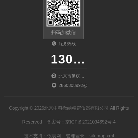
扫码加微信
服务热线
13011285763
北京市延庆区
中关村延庆园
2860308992@qq.com
东环路2号楼
1066室
Copyright © 2026北京中科微纳精密仪器有限公司 All Rights
Reserved
备案号：
京ICP备2021034692号-4
技术支持：
仪表网
管理登录
sitemap.xml