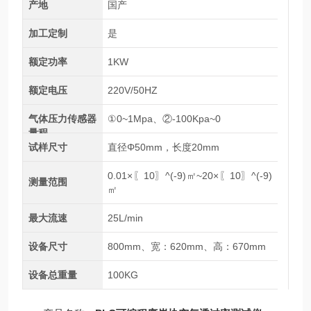
产地
国产
加工定制
是
额定功率
1KW
额定电压
220V/50HZ
气体压力传感器
①0~1Mpa、②-100Kpa~0
量程
试样尺寸
直径Φ50mm，长度20mm
0.01×〖10〗^(-9)㎡~20×〖10〗^(-9)
测量范围
㎡
最大流速
25L/min
设备尺寸
800mm、宽：620mm、高：670mm
设备总重量
100KG