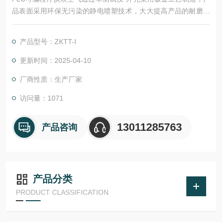
品表面采用环保无污染的静电喷塑技术，大大提高产品的耐磨、
耐腐蚀性能。该仪器所用真空泵、传感器及其控制元件均严格测
试，确保各项数据稳定，准确、可靠。采用可编程序逻辑控制器
产品型号：ZKTT-I
（PLC）控制，实验过程和数据全智能化处理；通过软件可实现
远程监控和数据分析。便捷的人机交互界面、高精度，智能化的
更新时间：2025-04-10
测量技术，助力提升企业产品测量效率
厂商性质：生产厂家
访问量：1071
13011285763
产品咨询
产品分类
PRODUCT CLASSIFICATION