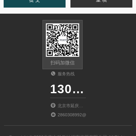
扫码加微信
服务热线
13011285763
北京市延庆区
中关村延庆园
2860308992@qq.com
东环路2号楼
1066室