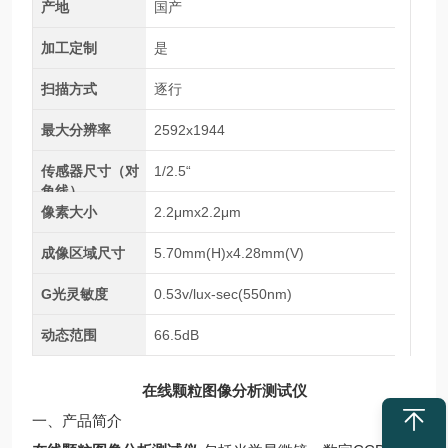
产地
国产
加工定制
是
扫描方式
逐行
最大分辨率
2592x1944
传感器尺寸（对
1/2.5“
角线）
像素大小
2.2μmx2.2μm
成像区域尺寸
5.70mm(H)x4.28mm(V)
G光灵敏度
0.53v/lux-sec(550nm)
动态范围
66.5dB
在线颗粒图像分析测试仪
一、产品简介