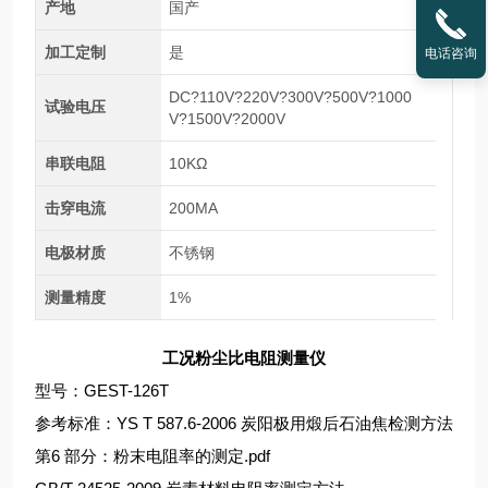
产地
国产
加工定制
是
电话咨询
DC?110V?220V?300V?500V?1000
试验电压
V?1500V?2000V
串联电阻
10KΩ
击穿电流
200MA
电极材质
不锈钢
测量精度
1%
工况粉尘比电阻测量仪
型号：GEST-126T
参考标准：YS T 587.6-2006 炭阳极用煅后石油焦检测方法
第6 部分：粉末电阻率的测定.pdf