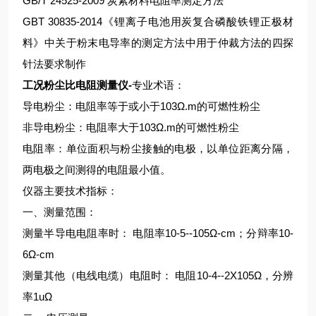
GB/T 24525-2009 炭素材料电阻率测定方法
GBT 30835-2014《锂离子电池用炭复合磷酸铁锂正极材
料》中关于粉末电导率的测定方法中用于仲裁方法的四探
针法要求制作
工况粉尘比电阻测量仪
-
专业术语：
导电粉尘：电阻率等于或小于103Ω.m的可燃性粉尘
非导电粉尘：电阻率大于103Ω.m的可燃性粉尘
电阻率：单位面积与粉尘接触的电极，以单位距离分隔，
两电极之间测得的电阻最小值。
仪器主要技术指标：
一、测量范围：
测量半导电电阻率时： 电阻率10-5--105Ω-cm；分辩率10-
6Ω-cm
测量其他（电线电缆）电阻时： 电阻10-4--2X105Ω，分辨
率1uΩ