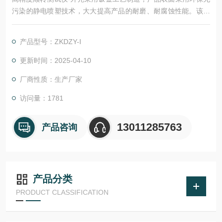
污染的静电喷塑技术，大大提高产品的耐磨、耐腐蚀性能。该仪
器采用步进电机加同步带传动，降低噪音、震动；采用可编程序
逻辑控制器（PLC）控制，保证输出转速恒定；通过人机交互界
产品型号：ZKDZY-I
面，直观显示仪器工作进程，从而大大提升企业产品测试效率。
更新时间：2025-04-10
厂商性质：生产厂家
访问量：1781
13011285763
产品咨询
产品分类
PRODUCT CLASSIFICATION