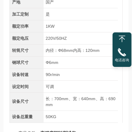
产地
国产
加工定制
是
额定功率
1KW
额定电压
220V/50HZ
转筒尺寸
内径：Φ68mm内高：120mm
电话咨询
钢球尺寸
Φ6mm
设备转速
90r/min
设定时间
可调
长：700mm、宽：640mm、高：690
设备尺寸
mm
设备总重量
50KG