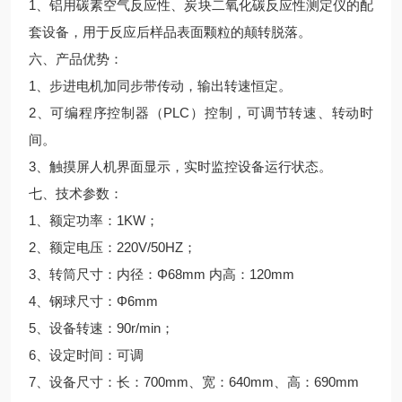
1、铝用碳素空气反应性、炭块二氧化碳反应性测定仪的配
套设备，用于反应后样品表面颗粒的颠转脱落。
六、产品优势：
1、步进电机加同步带传动，输出转速恒定。
2、可编程序控制器（PLC）控制，可调节转速、转动时
间。
3、触摸屏人机界面显示，实时监控设备运行状态。
七、技术参数：
1、额定功率：1KW；
2、额定电压：220V/50HZ；
3、转筒尺寸：内径：Φ68mm 内高：120mm
4、钢球尺寸：Φ6mm
5、设备转速：90r/min；
6、设定时间：可调
7、设备尺寸：长：700mm、宽：640mm、高：690mm