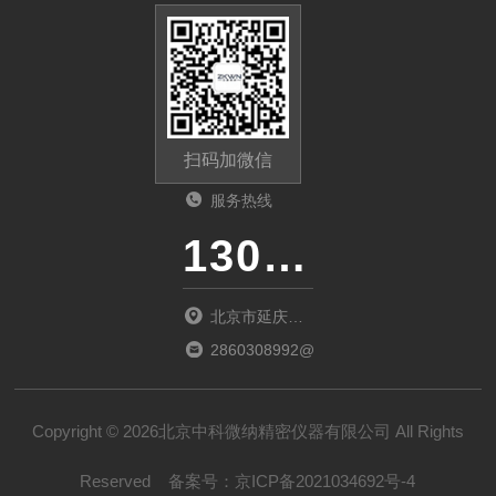
扫码加微信
服务热线
13011285763
北京市延庆区
中关村延庆园
2860308992@qq.com
东环路2号楼
1066室
Copyright © 2026北京中科微纳精密仪器有限公司 All Rights
Reserved
备案号：
京ICP备2021034692号-4