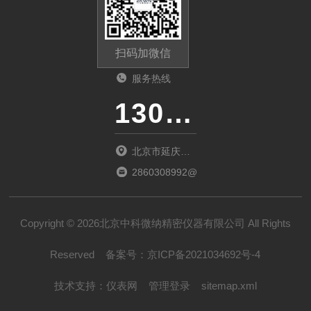
扫码加微信
服务热线
13011285763
北京市延庆区
中关村延庆园
2860308992@qq.com
东环路2号楼
1066室
Copyright © 2026北京中科微纳精密仪器有限公司 All Rights
Reserved
备案号：
京ICP备2021034692号-4
技术支持：
仪表网
管理登录
sitemap.xml