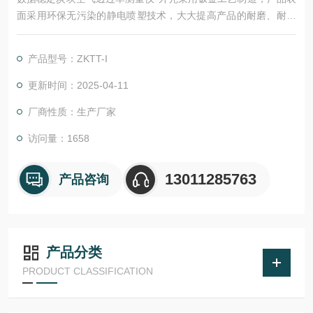
面采用环保无污染的静电喷塑技术，大大提高产品的耐磨、耐腐
蚀性能。该仪器所用真空泵、传感器及其控制元件均严格测试，
确保各项数据稳定，准确、可靠。采用可编程序逻辑控制器（PL
产品型号：ZKTT-I
C）控制，实验过程和数据全智能化处理；通过软件可实现远程
监控和数据分析。便捷的人机交互界面、高精度，智能化的测量
更新时间：2025-04-11
技术，助力提升企业产品测量效率
厂商性质：生产厂家
访问量：1658
13011285763
产品咨询
产品分类
PRODUCT CLASSIFICATION