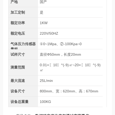
产地
国产
加工定制
是
额定功率
1KW
额定电压
220V/50HZ
气体压力传感器
①0~1Mpa、②-100Kpa~0
量程
试样尺寸
直径Φ50mm，长度20mm
0.01×〖10〗^(-9)㎡~20×〖10〗^(-9)
测量范围
㎡
最大流速
25L/min
设备尺寸
800mm、宽：620mm、高：670mm
设备总重量
100KG