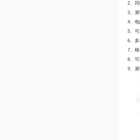
2、
3、
4、
5、
6、
7、
8、
9、