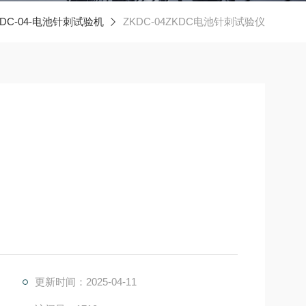
DC-04-电池针刺试验机
ZKDC-04ZKDC电池针刺试验仪
电池在使用，运输，储存过程中，电池遭受针刺的情
度下进行，将接有热电偶的电池（热电偶的触点
更新时间：2025-04-11
mm的无蚀锈钢针以10mm/s-40mm/s的刺穿