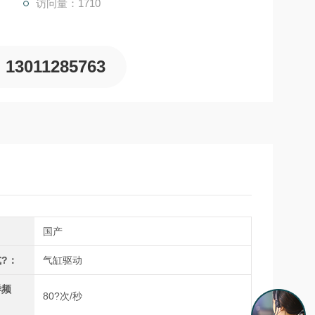
访问量：1710
13011285763
国产
?：
气缸驱动
样频
80?次/秒