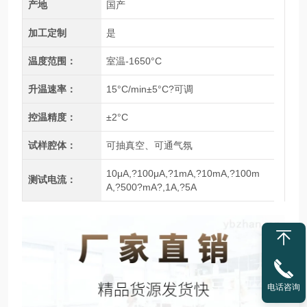
产地
国产
加工定制
是
温度范围：
室温-1650°C
升温速率：
15°C/min±5°C?可调
控温精度：
±2°C
试样腔体：
可抽真空、可通气氛
10μA,?100μA,?1mA,?10mA,?100m
测试电流：
A,?500?mA?,1A,?5A
电话咨询