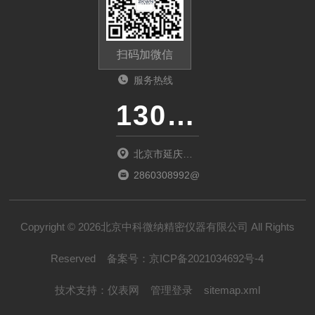
扫码加微信
服务热线
13011285763
北京市延庆区
中关村延庆园
2860308992@qq.com
东环路2号楼
1066室
Copyright © 2026北京中科微纳精密仪器有限公司 All Rights
Reserved
备案号：
京ICP备2021034692号-4
技术支持：
仪表网
管理登录
sitemap.xml