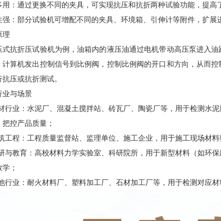
多用：通过更换不同的夹具，可实现抗压和抗折两种试验功能，提高
性强：部分试验机可增配不同的夹具、环境箱、引伸计等附件，扩展
原理
压式抗折压试验机为例，油箱内的液压油通过电机带动高压泵进入油
。计算机发出控制信号到比例阀，控制比例阀的开口和方向，从而控
行抗压或抗折测试。
行业与场景
 建材行业：水泥厂、混凝土搅拌站、砖瓦厂、陶瓷厂等，用于检测水
，把控产品质量；
 建筑工程：工程质量监督站、监理单位、施工企业，用于施工现场材
 科研与教育：高校材料力学实验室、科研院所，用于新型材料（如环
教学；
 其他行业：耐火材料厂、塑料加工厂、石材加工厂等，用于检测对应