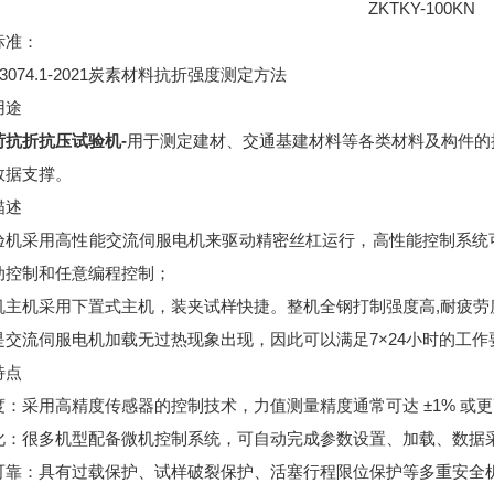
ZKTKY-100KN
标准：
T 3074.1-2021炭素材料抗折强度测定方法
用途
荷抗折抗压试验机-
用于测定建材、交通基建材料等各类材料及构件的
数据支撑。
描述
验机采用高性能交流伺服电机来驱动精密丝杠运行，高性能控制系统
动控制和任意编程控制；
机主机采用下置式主机，装夹试样快捷。整机全钢打制强度高,耐疲劳
是交流伺服电机加载无过热现象出现，因此可以满足7×24小时的工作
特点
度：采用高精度传感器的控制技术，力值测量精度通常可达 ±1% 或
化：很多机型配备微机控制系统，可自动完成参数设置、加载、数据
可靠：具有过载保护、试样破裂保护、活塞行程限位保护等多重安全