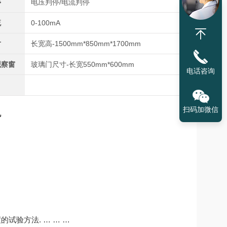
停
电压判停/电流判停
流
0-100mA
寸
长宽高-1500mm*850mm*1700mm
观察窗
玻璃门尺寸-长宽550mm*600mm
电话咨询
扫码加微信
机
试验方法. … … …