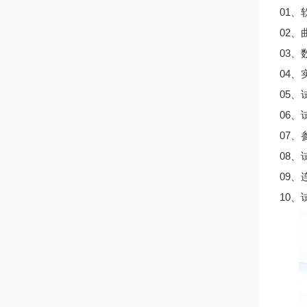
01
02
03、
04
05
06
07
08
09
10