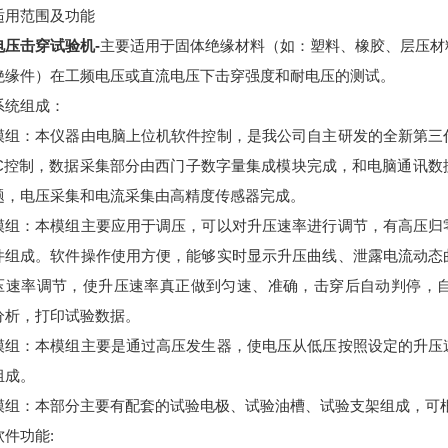
适用范围及功能
电压击穿试验机-
主要适用于固体绝缘材料（如：塑料、橡胶、层压材
绝缘件）在工频电压或直流电压下击穿强度和耐电压的测试。
系统组成：
模组：本仪器由电脑上位机软件控制，是我公司自主研发的全新第三
LC控制，数据采集部分由西门子数字量集成模块完成，和电脑通讯
题，电压采集和电流采集由高精度传感器完成。
模组：本模组主要应用于调压，可以对升压速率进行调节，有高压归
件组成。软件操作使用方便，能够实时显示升压曲线、泄露电流动态
压速率调节，使升压速率真正做到匀速、准确，击穿后自动判停，
分析，打印试验数据。
模组：本模组主要是通过高压发生器，使电压从低压按照设定的升压
组成。
模组：本部分主要有配套的试验电极、试验油槽、试验支架组成，可
件功能: