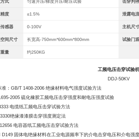
压方式
匀速升压/梯度升压/耐压试验
击穿判
压精度
≤1.5%
泄露电
压传感器
0-100V
主机尺
验空间尺寸
长宽高-750mm*600mm*800mm
试验门
备重量
约250KG
工频电压击穿试验
DDJ-50KV
准：GB/T 1408-2006 绝缘材料电气强度试验方法
T1695-2005 硫化橡胶工频电压击穿强度和耐电压强度试验
T3333 电缆纸工频电压击穿试验方法
T 3330绝缘漆漆膜击穿强度测定法
T 12656 电容器纸工频电压击穿试验方法
M D149 固体电绝缘材料在工业电源频率下的介电击穿电压和介电强度的