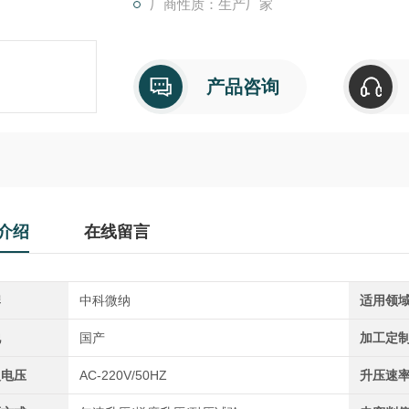
厂商性质：生产厂家
产品咨询
介绍
在线留言
牌
中科微纳
适用领
地
国产
加工定
入电压
AC-220V/50HZ
升压速