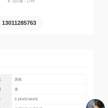
访问量：1749
13011285763
域
其他
制
是
率
0.1KV/S-5KV/S