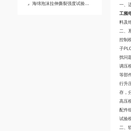
海绵泡沫拉伸撕裂强度试验机简介
一、
工频
料及
二、
控制
子P
扰问
调压
等部
行升
存，
高压
配件
试验
二、软