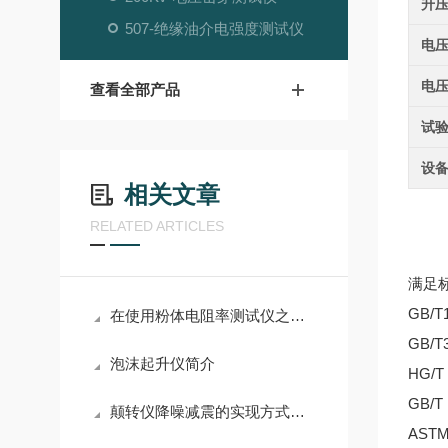
升
507-绝缘油介电强度测试仪
电
电
查看全部产品
试
设
相关文章
RELATED ARTICLES
满足标
GB/
在使用粉体电阻率测试仪之前需要了解什么？
GB/
泡沫起升仪简介
HG/
GB/
颠转仪降噪减震的实现方式：多种材料和技术综合运用
AST