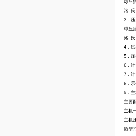
球压痕
洛 氏：
3．
球压痕
洛 氏
4．试
5．压
6．
7．计
8．示
9．主
主要
主机
主机压
微型