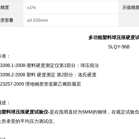
时精度
±1%
示值精
机变形量
≤0.025mm
多功能塑料球压痕硬度
SLQY-96B
标准：
T 3398.1-2008-塑料硬度测定仪第1部分：球压痕法
T 3398.2-2008 塑料 硬度测定 第2部分：洛氏硬度
T 23257-2009 埋地钢质管道聚乙烯防腐层
概述：
能塑料球压痕硬度试验仪
-
是在指用直径为5MM的钢球，在规定试验负
上所承受的平均压力测试仪。