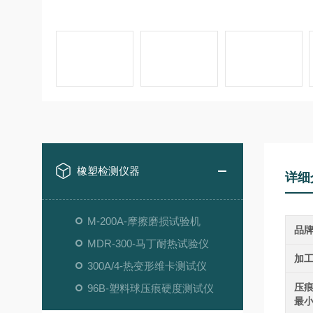
橡塑检测仪器
详细
M-200A-摩擦磨损试验机
品
MDR-300-马丁耐热试验仪
加
300A/4-热变形维卡测试仪
压
96B-塑料球压痕硬度测试仪
最