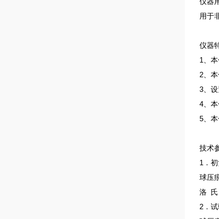
仪器
用于
仪器
1、
2、
3、
4、
5、
技术
1．
球压痕
洛 氏：
2．