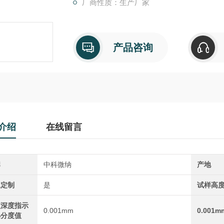
厂商性质：生产厂家
产品咨询
介绍
在线留言
牌
中科微纳
产地
工定制
是
试样高
痕深度指示
0.001mm
0.001m
小分度值