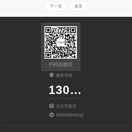
下一页
末页
扫码加微信
服务热线
13011285763
北京市延庆区
中关村延庆园
2860308992@qq.com
东环路2号楼