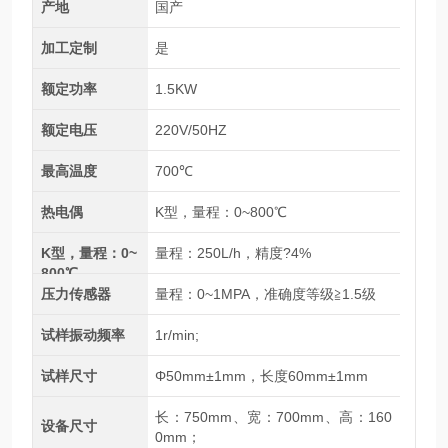
产地
国产
加工定制
是
额定功率
1.5KW
额定电压
220V/50HZ
最高温度
700℃
热电偶
K型，量程：0~800℃
K型，量程：0~
量程：250L/h，精度?4%
800℃
压力传感器
量程：0~1MPA，准确度等级≧1.5级
试样振动频率
1r/min;
试样尺寸
Φ50mm±1mm，长度60mm±1mm
长：750mm、宽：700mm、高：160
设备尺寸
0mm；