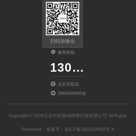
扫码加微信
服务热线
13011285763
北京市延庆区
中关村延庆园
2860308992@qq.com
东环路2号楼
1066室
Copyright © 2026北京中科微纳精密仪器有限公司 All Rights
Reserved
备案号：
京ICP备2021034692号-4