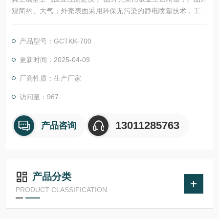
观简约、大气；外壳表面采用环保无污染的静电喷塑技术，工艺
精制，耐磨，耐腐蚀。该仪器所用仪表及其控制元件均严格测
试，确保各项数据稳定，准确、可靠。采用可编程序逻辑控制器
产品型号：GCTKK-700
（PLC）控制，实验过程和数据全智能化处理；通过软件可实现
远程监控和数据分析。便捷的人机交互界面、高精度，智能化的
更新时间：2025-04-09
测量技术，助力提升企业产品测量效率。
厂商性质：生产厂家
访问量：967
13011285763
产品咨询
产品分类
PRODUCT CLASSIFICATION