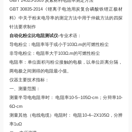
GB/T 24525-2009 炭素材料电阻率测定方法
GBT 30835-2014《锂离子电池用炭复合磷酸铁锂正极材
料》中关于粉末电导率的测定方法中用于仲裁方法的四探
针法要求制作
自动化粉尘比电阻测试仪-
专业术语：
导电粉尘：电阻率等于或小于103Ω.m的可燃性粉尘
非导电粉尘：电阻率大于103Ω.m的可燃性粉尘
电阻率：单位面积与粉尘接触的电极，以单位距离分隔，
两电极之间测得的电阻最小值。
仪器主要技术指标：
一、测量范围：
测量半导电电阻率时： 电阻率10-5--105Ω-cm；分辩率10-
6Ω-cm
测量其他（电线电缆）电阻时： 电阻10-4--2X105Ω，分辨
率1uΩ