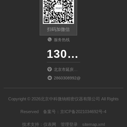
扫码加微信
服务热线
13011285763
北京市延庆区
中关村延庆园
2860308992@qq.com
东环路2号楼
1066室
Copyright © 2026北京中科微纳精密仪器有限公司 All Rights
Reserved
备案号：
京ICP备2021034692号-4
技术支持：
仪表网
管理登录
sitemap.xml