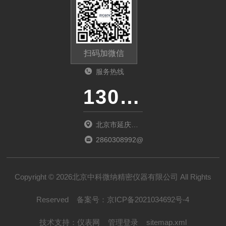
扫码加微信
服务热线
13011285763
北京市延庆区
中关村延庆园
2860308992@qq.com
东环路2号楼
1066室
Copyright © 2026北京中科微纳精密仪器有限公司 All Rights
Reserved
备案号：
京ICP备2021034692号-4
技术支持：
仪表网
管理登录
sitemap.xml