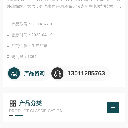
外观简约、大气；外壳表面采用环保无污染的静电喷塑技术，工
艺精制，耐磨，耐腐蚀。该仪器所用仪表及其控制元件均严格测
试，确保各项数据稳定，准确、可靠。采用可编程序逻辑控制器
产品型号：GCTKK-700
（PLC）控制，实验过程和数据全智能化处理；通过软件可实现
远程监控和数据分析。便捷的人机交互界面、高精度，智能化的
更新时间：2025-04-10
测量技术，助力提升企业产品测量效率。
厂商性质：生产厂家
访问量：1364
13011285763
产品咨询
产品分类
PRODUCT CLASSIFICATION