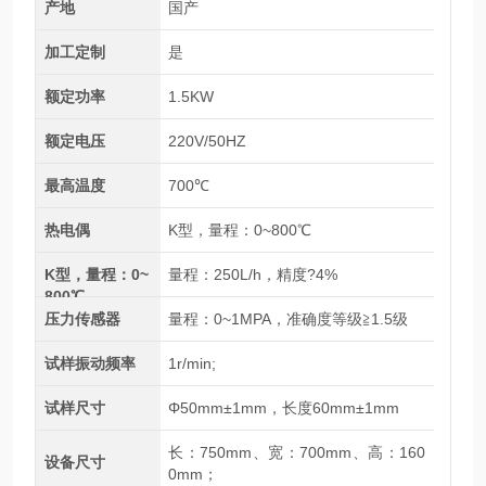
产地
国产
加工定制
是
额定功率
1.5KW
额定电压
220V/50HZ
最高温度
700℃
热电偶
K型，量程：0~800℃
K型，量程：0~
量程：250L/h，精度?4%
800℃
压力传感器
量程：0~1MPA，准确度等级≧1.5级
试样振动频率
1r/min;
试样尺寸
Φ50mm±1mm，长度60mm±1mm
长：750mm、宽：700mm、高：160
设备尺寸
0mm；