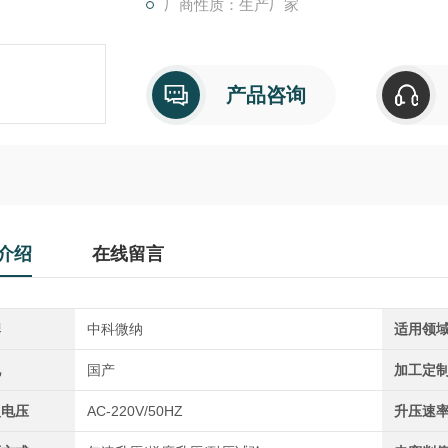
厂商性质：生产厂家
产品咨询
介绍
在线留言
牌
中科微纳
适用领
地
国产
加工定
入电压
AC-220V/50HZ
升压速