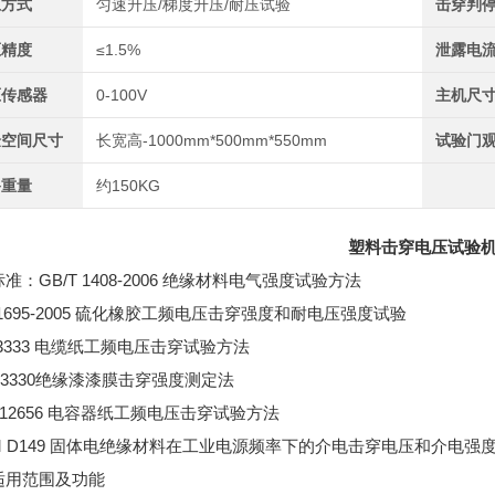
压方式
匀速升压/梯度升压/耐压试验
击穿判
压精度
≤1.5%
泄露电
压传感器
0-100V
主机尺
验空间尺寸
长宽高-1000mm*500mm*550mm
试验门
备重量
约150KG
塑料击穿电压试验
准：GB/T 1408-2006 绝缘材料电气强度试验方法
T1695-2005 硫化橡胶工频电压击穿强度和耐电压强度试验
T3333 电缆纸工频电压击穿试验方法
T 3330绝缘漆漆膜击穿强度测定法
T 12656 电容器纸工频电压击穿试验方法
M D149 固体电绝缘材料在工业电源频率下的介电击穿电压和介电强度的
适用范围及功能