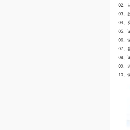
02
03、
04
05
06
07
08
09
10