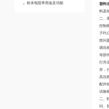
粉末电阻率用途及功能
塑料
料及
二、
控制
子P
扰问
调压
等部
行升
存，
高压
配件
试验
二、软
01