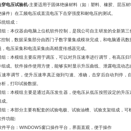
击穿电压试验机-
主要适用于固体绝缘材料（如：塑料、橡胶、层压材
绝缘件）在工频电压或直流电压下击穿强度和耐电压的测试。
系统组成：
模组：本仪器由电脑上位机软件控制，是我公司自主研发的全新第三
LC控制，数据采集部分由西门子数字量集成模块完成，和电脑通讯
题，电压采集和电流采集由高精度传感器完成。
模组：本模组主要应用于调压，可以对升压速率进行调节，有高压归
件组成。软件操作使用方便，能够实时显示升压曲线、泄露电流动态
压速率调节，使升压速率真正做到匀速、准确，击穿后自动判停，
分析，打印试验数据。
模组：本模组主要是通过高压发生器，使电压从低压按照设定的升压
组成。
模组：本部分主要有配套的试验电极、试验油槽、试验支架组成，可
件功能:
、软件平台：WINDOWS窗口操作平台，界面直观，便于操作