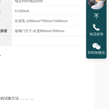
停
电压判停/电流判停
流
0-100mA
寸
长宽高-1000mm*700mm*1400mm
观察窗
玻璃门尺寸-长宽800mm*300mm
电话咨询
扫码加微信
机
试验方法. … … …