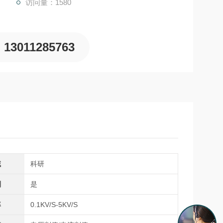
访问量：1580
13011285763
域
科研
制
是
率
0.1KV/S-5KV/S