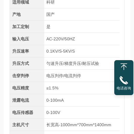
适用领域
科研
产地
国产
加工定制
是
输入电压
AC-220V/50HZ
升压速率
0.1KV/S-5KV/S
升压方式
匀速升压/梯度升压/耐压试验
击穿判停
电压判停/电流判停
电压精度
≤1.5%
电话咨询
泄露电流
0-100mA
电压传感器
0-100V
主机尺寸
长宽高-1000mm*700mm*1400mm