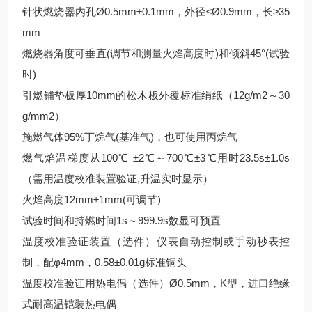
针状燃烧器内孔Ø0.5mm±0.1mm，外径≤Ø0.9mm，长≥35
mm
燃烧器角度可垂直(调节和测量火焰高度时)和倾斜45°(试验
时)
引燃铺垫板厚10mm的松木板外覆标准绢纸（12g/m2～30
g/mm2）
施燃气体95%丁烷气(基准气)，也可使用丙烷气
燃气焰温梯度从100℃ ±2℃～700℃±3℃用时23.5s±1.0s
（需用温度校准装置验证,升温实时显示）
火焰高度12mm±1mm(可调节)
试验时间和持燃时间1s～999.9s数显可预置
温度校准验证装置（选件）仪表自动控制或手动秒表控
制，配φ4mm，0.58±0.01g标准铜头
温度校准验证用热电偶（选件）Ø0.5mm，K型，进口绝缘
式耐高温铠装热电偶