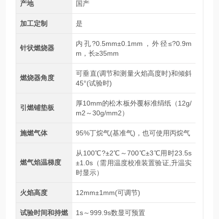
产地
国产
加工定制
是
内孔?0.5mm±0.1mm，外径≤?0.9m
针状燃烧器
m，长≥35mm
可垂直(调节和测量火焰高度时)和倾斜
燃烧器角度
45°(试验时)
厚10mm的松木板外覆标准绢纸（12g/
引燃铺垫板
m2～30g/mm2）
施燃气体
95%丁烷气(基准气)，也可使用丙烷气
从100℃?±2℃～700℃±3℃用时23.5s
燃气焰温梯度
±1.0s（需用温度校准装置验证,升温实
时显示）
火焰高度
12mm±1mm(可调节)
试验时间和持燃
1s～999.9s数显可预置