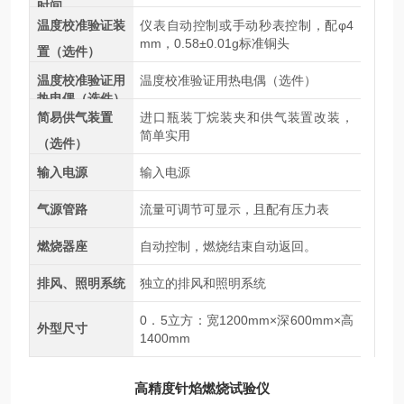
时间
温度校准验证装
仪表自动控制或手动秒表控制，配φ4
mm，0.58±0.01g标准铜头
置（选件）
温度校准验证用
温度校准验证用热电偶（选件）
热电偶（选件）
简易供气装置
进口瓶装丁烷装夹和供气装置改装，
简单实用
（选件）
输入电源
输入电源
气源管路
流量可调节可显示，且配有压力表
燃烧器座
自动控制，燃烧结束自动返回。
排风、照明系统
独立的排风和照明系统
0．5立方：宽1200mm×深600mm×高
外型尺寸
1400mm
高精度针焰燃烧试验仪