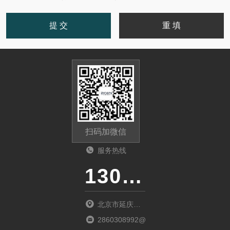
扫码加微信
服务热线
13011285763
北京市延庆区
中关村延庆园
2860308992@qq.com