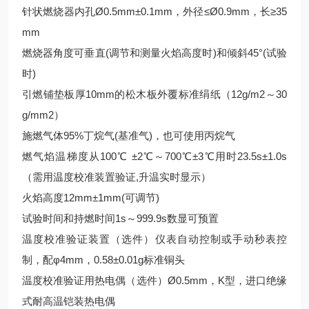
针状燃烧器内孔Ø0.5mm±0.1mm，外径≤Ø0.9mm，长≥35
mm
燃烧器角度可垂直(调节和测量火焰高度时)和倾斜45°(试验
时)
引燃铺垫板厚10mm的松木板外覆标准绢纸（12g/m2～30
g/mm2）
施燃气体95%丁烷气(基准气)，也可使用丙烷气
燃气焰温梯度从100℃ ±2℃～700℃±3℃用时23.5s±1.0s
（需用温度校准装置验证,升温实时显示）
火焰高度12mm±1mm(可调节)
试验时间和持燃时间1s～999.9s数显可预置
温度校准验证装置（选件）仪表自动控制或手动秒表控
制，配φ4mm，0.58±0.01g标准铜头
温度校准验证用热电偶（选件）Ø0.5mm，K型，进口绝缘
式耐高温铠装热电偶