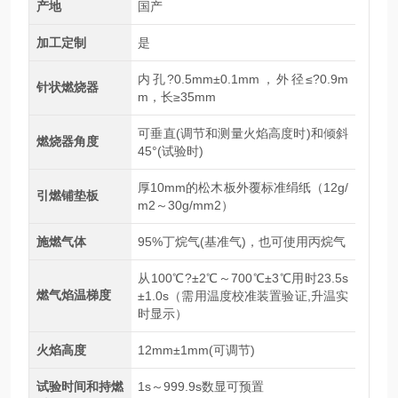
产地
国产
加工定制
是
内孔?0.5mm±0.1mm，外径≤?0.9m
针状燃烧器
m，长≥35mm
可垂直(调节和测量火焰高度时)和倾斜
燃烧器角度
45°(试验时)
厚10mm的松木板外覆标准绢纸（12g/
引燃铺垫板
m2～30g/mm2）
施燃气体
95%丁烷气(基准气)，也可使用丙烷气
从100℃?±2℃～700℃±3℃用时23.5s
燃气焰温梯度
±1.0s（需用温度校准装置验证,升温实
时显示）
火焰高度
12mm±1mm(可调节)
试验时间和持燃
1s～999.9s数显可预置