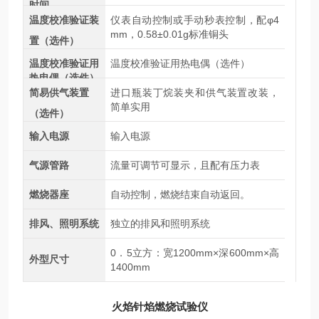
时间
温度校准验证装
仪表自动控制或手动秒表控制，配φ4
mm，0.58±0.01g标准铜头
置（选件）
温度校准验证用
温度校准验证用热电偶（选件）
热电偶（选件）
简易供气装置
进口瓶装丁烷装夹和供气装置改装，
简单实用
（选件）
输入电源
输入电源
气源管路
流量可调节可显示，且配有压力表
燃烧器座
自动控制，燃烧结束自动返回。
排风、照明系统
独立的排风和照明系统
0．5立方：宽1200mm×深600mm×高
外型尺寸
1400mm
火焰针焰燃烧试验仪